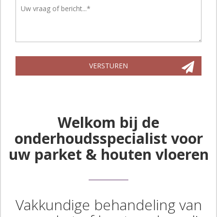
Gelieve
dit
VERSTUREN
veld
leeg
te
laten.
Welkom bij de
onderhoudsspecialist voor
uw parket & houten vloeren
Vakkundige behandeling van